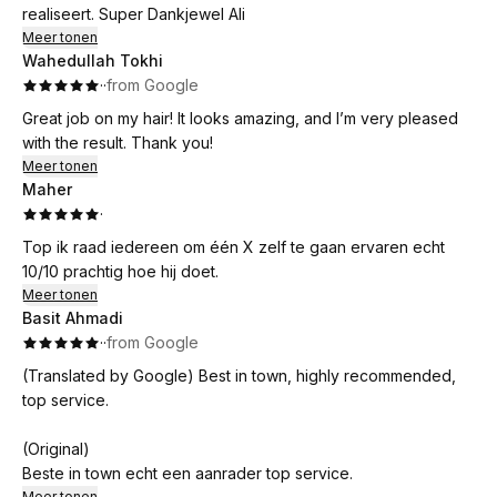
realiseert. Super Dankjewel Ali
Meer tonen
Wahedullah Tokhi
·
·
from Google
Great job on my hair! It looks amazing, and I’m very pleased
with the result. Thank you!
Meer tonen
Maher
·
Top ik raad iedereen om één X zelf te gaan ervaren echt
10/10 prachtig hoe hij doet.
Meer tonen
Basit Ahmadi
·
·
from Google
(Translated by Google) Best in town, highly recommended,
top service.
(Original)
Beste in town echt een aanrader top service.
Meer tonen