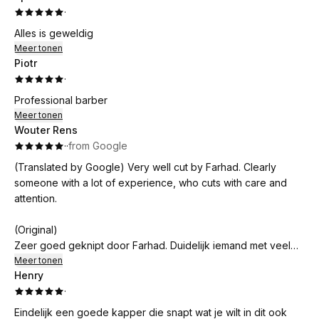
·
Alles is geweldig
Meer tonen
Piotr
·
Professional barber
Meer tonen
Wouter Rens
·
·
from Google
(Translated by Google) Very well cut by Farhad. Clearly
someone with a lot of experience, who cuts with care and
attention.
(Original)
Zeer goed geknipt door Farhad. Duidelijk iemand met veel
ervaring, die met zorg en aandacht knipt.
Meer tonen
Henry
·
Eindelijk een goede kapper die snapt wat je wilt in dit ook