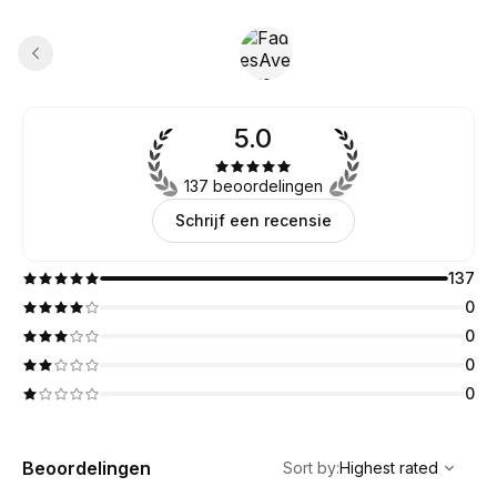
5.0
137 beoordelingen
Schrijf een recensie
137
0
0
0
0
,
Highest rated
Sort
Beoordelingen
Sort by
:
Highest rated