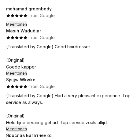
mohamad greenbody
·
·
from Google
Meer tonen
Masih Wadudjar
·
·
from Google
(Translated by Google) Good hairdresser
(Original)
Goede kapper
Meer tonen
Sjsjjw Wkwke
·
·
from Google
(Translated by Google) Had a very pleasant experience. Top
service as always.
(Original)
Hele fijne ervaring gehad. Top service zoals altijd.
Meer tonen
Ярослав Багатченко